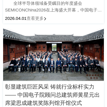
全球半导体领域备受瞩目的年度盛会
SEMICONChina2026在上海盛大开幕，中国电子院
总经理夏连鲲、副总经理周永刚、首席技术官杨光
2026.04.01
查看更多
明、总会计师张松和副总经理谭军共同出席。
彰显建筑巨匠风采 铸就行业标杆实力
—— 中国电子院顾问总建筑师黄星元出
席梁思成建筑奖陈列馆开馆仪式