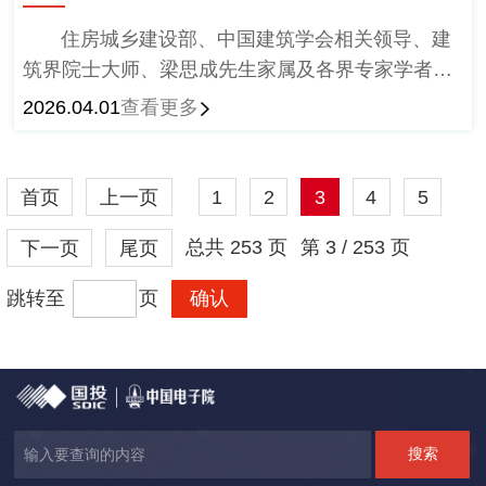
住房城乡建设部、中国建筑学会相关领导、建
筑界院士大师、梁思成先生家属及各界专家学者百
余人齐聚，以行业巨匠身份彰显中国电子院顶尖建
2026.04.01
查看更多
筑设计实力与行业影响力。
首页
上一页
1
2
3
4
5
总共
253
页
第
3 / 253
页
下一页
尾页
跳转至
页