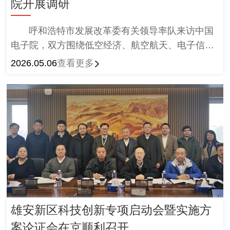
院开展调研
呼和浩特市发展改革委有关领导率队来访中国
电子院，双方围绕低空经济、航空航天、电子信
息、智算基础设施及检验检测等核心领域展开探
2026.05.06
查看更多
讨。
雄安新区科技创新专项启动会暨实施方
案论证会在京顺利召开