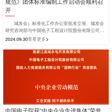
规范》团体标准编制工作启动会顺利召
开
城发会）标准化工作办公室批准立项、城发会
研究咨询部与中国电子工程设计院股份有限公司
（以下简称，中国电子院）牵头的团体标准《数据
2024.09.30
查看更多
应用场景开发成熟度模型与评估规范》编制工作启
动会在京顺利召开。
中国电子院获“中央企业先进集体”荣誉