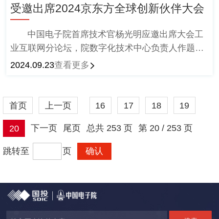
受邀出席2024京东方全球创新伙伴大会
中国电子院首席技术官杨光明应邀出席大会工
业互联网分论坛，院数字化技术中心负责人作题为
《数字化赋能新型显示产业高质量发展》的报告。
2024.09.23
查看更多
首页
上一页
16
17
18
19
下一页
尾页
总共
253
页
第
20 / 253
页
20
跳转至
页