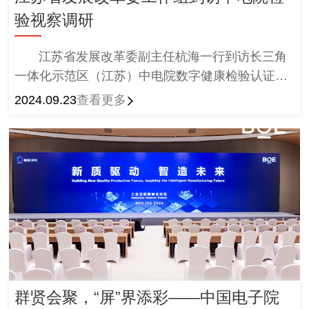
验视察调研
江苏省发展改革委副主任杭海一行到访长三角
一体化示范区（江苏）中电院数字健康检验认证有
限公司（以下简称中电院检验）考察调研。
2024.09.23
查看更多
群贤会聚，“屏”界添彩——中国电子院