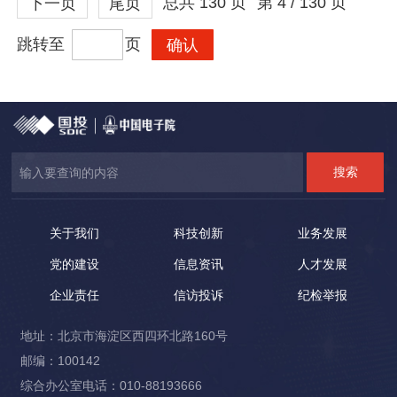
总共
130
页
第
4 / 130
页
下一页
尾页
跳转至
页
关于我们
科技创新
业务发展
党的建设
信息资讯
人才发展
企业责任
信访投诉
纪检举报
地址：北京市海淀区西四环北路160号
邮编：100142
综合办公室电话：010-88193666